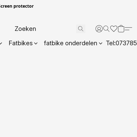
creen protector
Fatbikes
fatbike onderdelen
Tel:07378