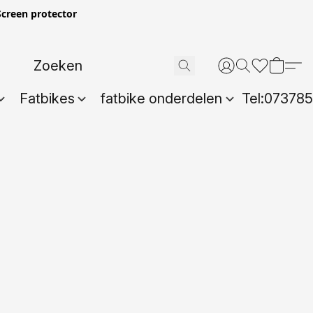
creen protector
Fatbikes
fatbike onderdelen
Tel:07378