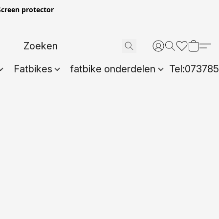
creen protector
Fatbikes
fatbike onderdelen
Tel:07378